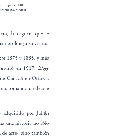
diste
, pastel, 1882,
ornemisza, Madrid
cio, la ceguera que le
an prolongar su visita.
ntre 1875 y 1885, y más
Eloge
do murió en 1917.
 de Canadá en Ottawa.
ema, tomando un detalle
 adquirido por Julián
na una historia no sólo
a de arte-, sino también