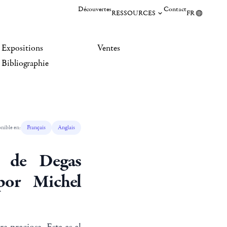
Découvertes
Contact
RESSOURCES
FR
Expositions
Ventes
Bibliographie
nible en:
Français
Anglais
e de Degas
 por Michel