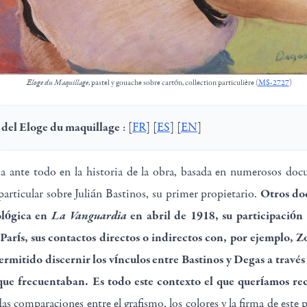
Eloge du Maquillage
, pastel y gouache sobre cartón, collection particulière (
MS-2727
)
a del Eloge du maquillage
: [
FR
] [
ES
] [
EN
]
a ante todo en la historia de la obra, basada en numerosos do
Otros do
articular sobre Julián Bastinos, su primer propietario.
ológica en
La Vanguardia
en abril de 1918, su participación
París, sus contactos directos o indirectos con, por ejemplo, 
rmitido discernir los vínculos entre Bastinos y Degas a través
s que frecuentaban.
Es todo este contexto el que queríamos rec
idas comparaciones entre el grafismo, los colores y la firma de este 