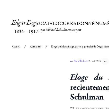
Edgar Degas
CATALOGUE RAISONNÉ NUM
par
Michel Schulman
, expert
1834
–
1917
Accueil
Actualités
Eloge du Maquillage, pastel y gouache de Degas rec
←
Back To List
27 mai 2024
es
Eloge du 
recienteme
Schulman