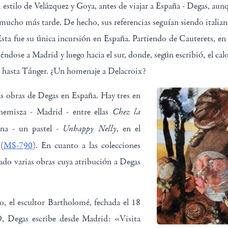
l estilo de Velázquez y Goya, antes de viajar a España - Degas, a
ta mucho más tarde. De hecho, sus referencias seguían siendo italiana
Esta fue su única incursión en España. Partiendo de Cauterets, en l
iéndose a Madrid y luego hacia el sur, donde, según escribió, el ca
ar hasta Tánger. ¿Un homenaje a Delacroix?
 obras de Degas en España. Hay tres en
Chez la
emisza - Madrid - entre ellas
Unhappy Nelly
na - un pastel -
, en el
(
MS-790
). En cuanto a las colecciones
ado varias obras cuya atribución a Degas
o, el escultor Bartholomé, fechada el 18
, Degas escribe desde Madrid: «Visita