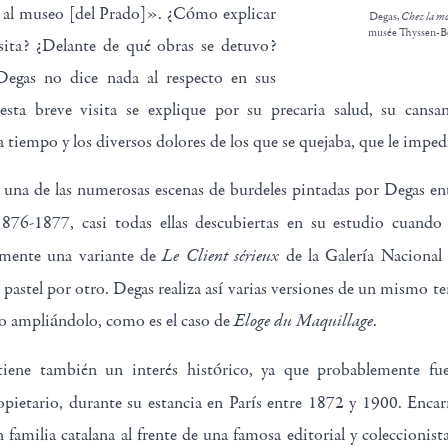
12 al museo [del Prado]». ¿Cómo explicar
Degas,
Chez la mo
musée Thyssen-B
isita? ¿Delante de qué obras se detuvo?
Degas no dice nada al respecto en sus
sta breve visita se explique por su precaria salud, su cansan
 tiempo y los diversos dolores de los que se quejaba, que le impedí
 una de las numerosas escenas de burdeles pintadas por Degas e
1876-1877, casi todas ellas descubiertas en su estudio cuan
Le Client sérieux
amente una variante de
de la Galería Nacional
pastel por otro. Degas realiza así varias versiones de un mismo t
Eloge du Maquillage
ro ampliándolo, como es el caso de
.
iene también un interés histórico, ya que probablemente fue
opietario, durante su estancia en París entre 1872 y 1900. Encar
n familia catalana al frente de una famosa editorial y coleccionist