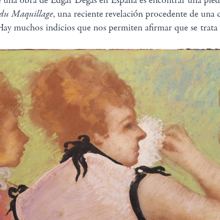
 una obra de Edgar Degas en España es encontrar una piedra
 du Maquillage
, una reciente revelación procedente de una 
ay muchos indicios que nos permiten afirmar que se trata