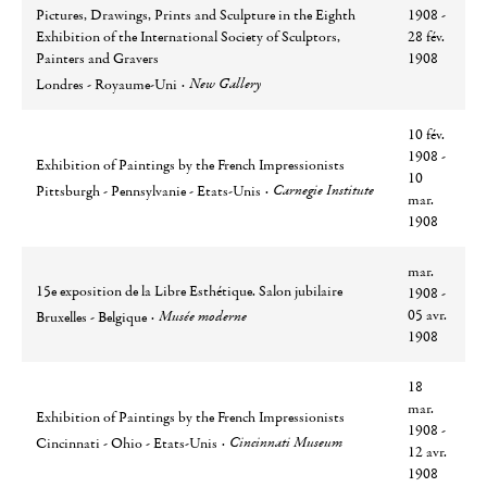
Pictures, Drawings, Prints and Sculpture in the Eighth
1908 -
Exhibition of the International Society of Sculptors,
28 fév.
Painters and Gravers
1908
Ville
Lieu
New Gallery
Londres - Royaume-Uni
10 fév.
1908 -
Exhibition of Paintings by the French Impressionists
10
Ville
Lieu
Carnegie Institute
Pittsburgh - Pennsylvanie - Etats-Unis
mar.
1908
mar.
15e exposition de la Libre Esthétique. Salon jubilaire
1908 -
Ville
Lieu
05 avr.
Musée moderne
Bruxelles - Belgique
1908
18
mar.
Exhibition of Paintings by the French Impressionists
1908 -
Ville
Lieu
Cincinnati Museum
Cincinnati - Ohio - Etats-Unis
12 avr.
1908