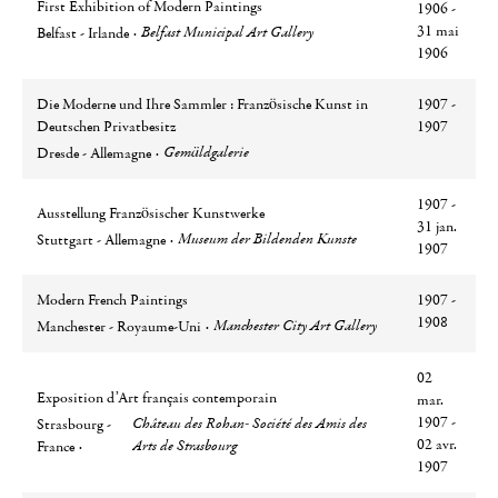
First Exhibition of Modern Paintings
1906 -
Ville
Lieu
31 mai
Belfast Municipal Art Gallery
Belfast - Irlande
1906
Die Moderne und Ihre Sammler : Französische Kunst in
1907 -
Deutschen Privatbesitz
1907
Ville
Lieu
Gemäldgalerie
Dresde - Allemagne
1907 -
Ausstellung Französischer Kunstwerke
31 jan.
Ville
Lieu
Museum der Bildenden Kunste
Stuttgart - Allemagne
1907
Modern French Paintings
1907 -
Ville
Lieu
1908
Manchester City Art Gallery
Manchester - Royaume-Uni
02
Exposition d’Art français contemporain
mar.
Ville
Lieu
1907 -
Château des Rohan- Société des Amis des
Strasbourg -
02 avr.
Arts de Strasbourg
France
1907