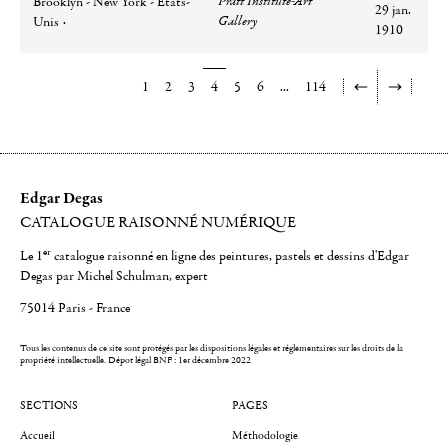
Pratt Institute-Art
Brooklyn - New York - Etats-
29 jan.
Gallery
Unis
1910
1
2
3
4
5
6
...
114
Edgar Degas
CATALOGUE RAISONNÉ NUMÉRIQUE
er
Le 1
catalogue raisonné en ligne des peintures, pastels et dessins d'Edgar
Degas par Michel Schulman, expert
75014 Paris - France
Tous les contenus de ce site sont protégés par les dispositions légales et réglementaires sur les droits de la
propriété intellectuelle.
Dépot légal BNF : 1er décembre 2022
SECTIONS
PAGES
Accueil
Méthodologie