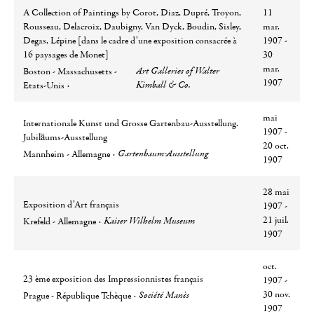
A Collection of Paintings by Corot, Diaz, Dupré, Troyon,
11
Rousseau, Delacroix, Daubigny, Van Dyck, Boudin, Sisley,
mar.
Degas, Lépine [dans le cadre d’une exposition consacrée à
1907 -
16 paysages de Monet]
30
Ville
Lieu
mar.
Art Galleries of Walter
Boston - Massachusetts -
1907
Kimball & Co.
Etats-Unis
mai
Internationale Kunst und Grosse Gartenbau-Ausstellung.
1907 -
Jubiläums-Ausstellung
20 oct.
Ville
Lieu
Gartenbaum-Ausstellung
Mannheim - Allemagne
1907
28 mai
Exposition d’Art français
1907 -
Ville
Lieu
21 juil.
Kaiser Wilhelm Museum
Krefeld - Allemagne
1907
oct.
23 ème exposition des Impressionnistes français
1907 -
Ville
Lieu
30 nov.
Société Manès
Prague - République Tchèque
1907