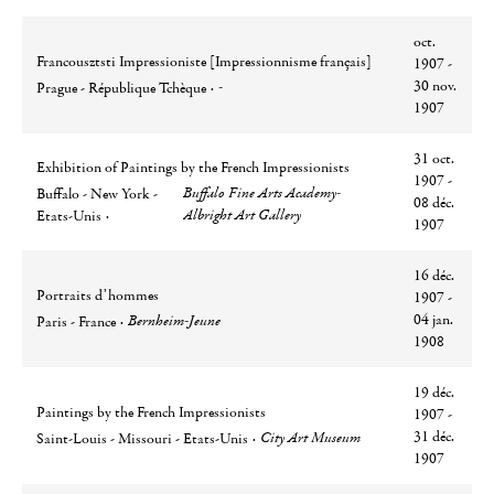
oct.
Francousztsti Impressioniste [Impressionnisme français]
1907 -
Ville
Lieu
30 nov.
-
Prague - République Tchèque
1907
31 oct.
Exhibition of Paintings by the French Impressionists
1907 -
Ville
Lieu
Buffalo Fine Arts Academy-
Buffalo - New York -
08 déc.
Albright Art Gallery
Etats-Unis
1907
16 déc.
Portraits d’hommes
1907 -
Ville
Lieu
04 jan.
Bernheim-Jeune
Paris - France
1908
19 déc.
Paintings by the French Impressionists
1907 -
Ville
Lieu
31 déc.
City Art Museum
Saint-Louis - Missouri - Etats-Unis
1907