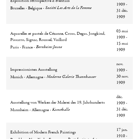
Exposition rétrospective d’éventails
1909 -
Ville
Lieu
Société Les Arts de la Femme
Bruxelles - Belgique
31 déc.
1909
03 mai
Aquarelles et pastels de Cézanne, Cross, Degas, Jongkind,
1909 -
Pissarro, Signac, Roussel, Vuillard
15 mai
Ville
Lieu
Bernheim-Jeune
Paris - France
1909
nov.
Impressionisten Ausstellung
1909 -
Ville
Lieu
30 nov.
Moderne Galerie Thannhauser
Munich - Allemagne
1909
déc.
Ausstellung von Werken der Malerei des 19. Jahrhunderts
1909 -
Ville
Lieu
31 déc.
Kunsthalle
Mannheim - Allemagne
1909
17 jan.
Exhibition of Modern French Paintings
1910 -
Ville
Lieu