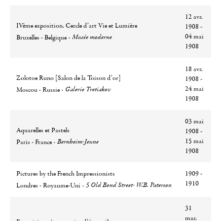
12 avr.
IVème exposition. Cercle d’art Vie et Lumière
1908 -
Ville
Lieu
04 mai
Musée moderne
Bruxelles - Belgique
1908
18 avr.
Zolotoe Runo [Salon de la Toison d’or]
1908 -
Ville
Lieu
24 mai
Galerie Tretiakov
Moscou - Russie
1908
03 mai
Aquarelles et Pastels
1908 -
Ville
Lieu
15 mai
Bernheim-Jeune
Paris - France
1908
Pictures by the French Impressionists
1909 -
Ville
Lieu
1910
5 Old Bond Street- W.B. Paterson
Londres - Royaume-Uni
31
mar.