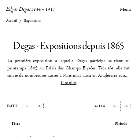
Edgar Degas
1834
–
1917
Menu
Accueil
Expositions
Degas - Expositions depuis 1865
La première exposition à laquelle Degas participa se tient au
printemps 1865 au Palais des Champs Elysées. Très tôt, elle fut
suivie de nombreuses autres à Paris mais aussi en Angleterre et aux
Etats-Unis. A ses débuts, Degas est associé à des expositions de
Lire plus
groupe et très vite on le retrouve à Londres, Glasgow, New York,
Bruxelles et même Moscou. La première exposition qui lui fut
exclusivement consacrée se tint à Paris à la galerie Georges Petit au
DATE
4/114
printemps 1924. Y furent exposées 335 œuvres dont 73 peintures
et 251 pastels et dessins, montrant ainsi Degas dans sa diversité et ses
Titre
Période
techniques Vinrent ensuite des expositions thématiques : Degas et
les maisons closes sous le titre
« Degas, Toulouse-Lautrec, Picasso :