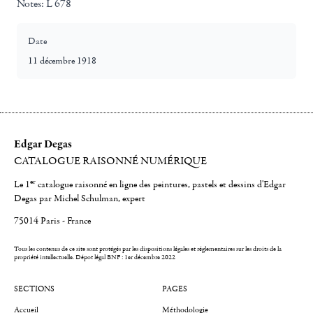
Notes:
L 678
Date
11 décembre 1918
Edgar Degas
CATALOGUE RAISONNÉ NUMÉRIQUE
er
Le 1
catalogue raisonné en ligne des peintures, pastels et dessins d'Edgar
Degas par Michel Schulman, expert
75014 Paris - France
Tous les contenus de ce site sont protégés par les dispositions légales et réglementaires sur les droits de la
propriété intellectuelle.
Dépot légal BNF : 1er décembre 2022
SECTIONS
PAGES
Accueil
Méthodologie