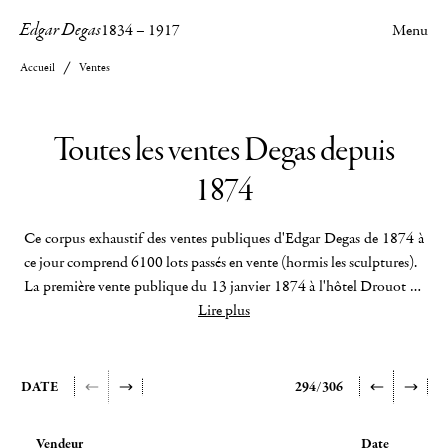
Edgar Degas
1834
–
1917
Menu
Accueil
Ventes
Toutes les ventes Degas depuis
1874
Ce corpus exhaustif des ventes publiques d'Edgar Degas de 1874 à
ce jour comprend 6100 lots passés en vente (hormis les sculptures).
La première vente publique du 13 janvier 1874 à l'hôtel Drouot de
La tribune des courses à Longchamp
Lire plus
qui prendra plus tard le nom de
Faux départ
.
De nombreux enseignements peuvent d'ores et déjà en être tirés :
quota entre peintures, pastels et dessins, marché de Degas selon les
DATE
294/306
époques et les pays, constitution des grandes collections publiques
et privées. C'est principalement entre Paris, Londres et New York
Vendeur
Date