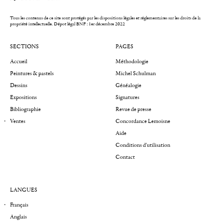
Tous les contenus de ce site sont protégés par les dispositions légales et réglementaires sur les droits de la
propriété intellectuelle.
Dépot légal BNF : 1er décembre 2022
SECTIONS
PAGES
Accueil
Méthodologie
Peintures & pastels
Michel Schulman
Dessins
Généalogie
Expositions
Signatures
Bibliographie
Revue de presse
Ventes
Concordance Lemoisne
Aide
Conditions d'utilisation
Contact
LANGUES
Français
Anglais