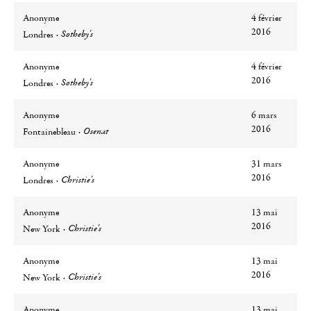
Anonyme
4 février
Ville
Lieu
2016
Sotheby's
Londres
Anonyme
4 février
Ville
Lieu
2016
Sotheby's
Londres
Anonyme
6 mars
Ville
Lieu
2016
Osenat
Fontainebleau
Anonyme
31 mars
Ville
Lieu
2016
Christie's
Londres
Anonyme
13 mai
Ville
Lieu
2016
Christie's
New York
Anonyme
13 mai
Ville
Lieu
2016
Christie's
New York
Anonyme
13 mai