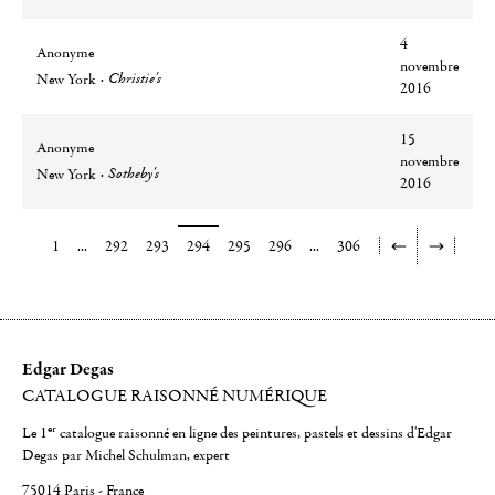
4
Anonyme
novembre
Ville
Lieu
Christie's
New York
2016
15
Anonyme
novembre
Ville
Lieu
Sotheby's
New York
2016
1
...
292
293
294
295
296
...
306
Edgar Degas
CATALOGUE RAISONNÉ NUMÉRIQUE
er
Le 1
catalogue raisonné en ligne des peintures, pastels et dessins d'Edgar
Degas par Michel Schulman, expert
75014 Paris - France