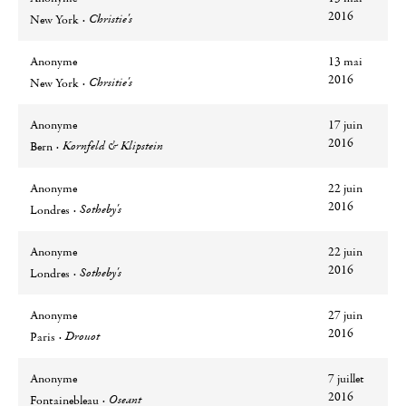
Ville
Lieu
2016
Christie's
New York
Anonyme
13 mai
Ville
Lieu
2016
Chrsitie's
New York
Anonyme
17 juin
Ville
Lieu
2016
Kornfeld & Klipstein
Bern
Anonyme
22 juin
Ville
Lieu
2016
Sotheby's
Londres
Anonyme
22 juin
Ville
Lieu
2016
Sotheby's
Londres
Anonyme
27 juin
Ville
Lieu
2016
Drouot
Paris
Anonyme
7 juillet
Ville
Lieu
2016
Oseant
Fontainebleau