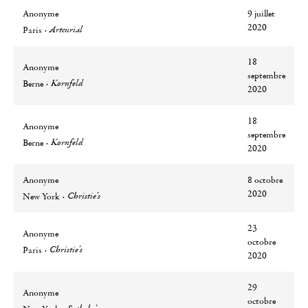
Anonyme
9 juillet
Ville
Lieu
2020
Artcurial
Paris
18
Anonyme
septembre
Ville
Lieu
Kornfeld
Berne
2020
18
Anonyme
septembre
Ville
Lieu
Kornfeld
Berne
2020
Anonyme
8 octobre
Ville
Lieu
2020
Christie's
New York
23
Anonyme
octobre
Ville
Lieu
Christie's
Paris
2020
29
Anonyme
octobre
Ville
Lieu