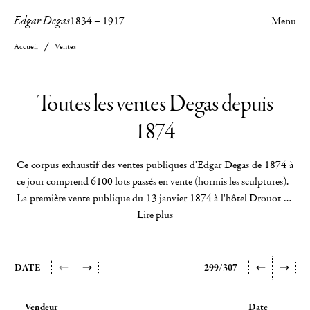
Edgar Degas
1834
–
1917
Menu
Accueil
Ventes
Toutes les ventes Degas depuis
1874
Ce corpus exhaustif des ventes publiques d'Edgar Degas de 1874 à
ce jour comprend 6100 lots passés en vente (hormis les sculptures).
La première vente publique du 13 janvier 1874 à l'hôtel Drouot de
La tribune des courses à Longchamp
Lire plus
qui prendra plus tard le nom de
Faux départ
.
De nombreux enseignements peuvent d'ores et déjà en être tirés :
quota entre peintures, pastels et dessins, marché de Degas selon les
DATE
299/307
époques et les pays, constitution des grandes collections publiques
et privées. C'est principalement entre Paris, Londres et New York
Vendeur
Date