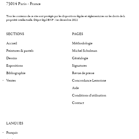
75014 Paris - France
Tous les contenus de ce site sont protégés par les dispositions légales et réglementaires sur les droits de la
propriété intellectuelle.
Dépot légal BNF : 1er décembre 2022
SECTIONS
PAGES
Accueil
Méthodologie
Peintures & pastels
Michel Schulman
Dessins
Généalogie
Expositions
Signatures
Bibliographie
Revue de presse
Ventes
Concordance Lemoisne
Aide
Conditions d'utilisation
Contact
LANGUES
Français