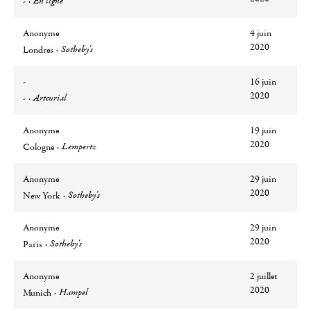
En ligne
-
Anonyme
4 juin
Ville
Lieu
2020
Sotheby's
Londres
-
16 juin
Ville
Lieu
2020
Artcurial
-
Anonyme
19 juin
Ville
Lieu
2020
Lempertz
Cologne
Anonyme
29 juin
Ville
Lieu
2020
Sotheby's
New York
Anonyme
29 juin
Ville
Lieu
2020
Sotheby's
Paris
Anonyme
2 juillet
Ville
Lieu
2020
Hampel
Munich