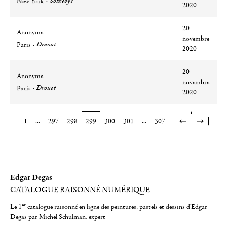
Sotheby's
New York
2020
20
Anonyme
novembre
Ville
Lieu
Drouot
Paris
2020
20
Anonyme
novembre
Ville
Lieu
Drouot
Paris
2020
1
...
297
298
299
300
301
...
307
Edgar Degas
CATALOGUE RAISONNÉ NUMÉRIQUE
er
Le 1
catalogue raisonné en ligne des peintures, pastels et dessins d'Edgar
Degas par Michel Schulman, expert