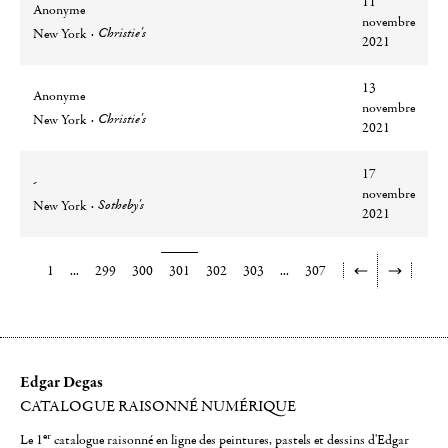
11
Anonyme
novembre
Ville
Lieu
Christie's
New York
2021
13
Anonyme
novembre
Ville
Lieu
Christie's
New York
2021
17
-
novembre
Ville
Lieu
Sotheby's
New York
2021
1
...
299
300
301
302
303
...
307
Edgar Degas
CATALOGUE RAISONNÉ NUMÉRIQUE
er
Le 1
catalogue raisonné en ligne des peintures, pastels et dessins d'Edgar