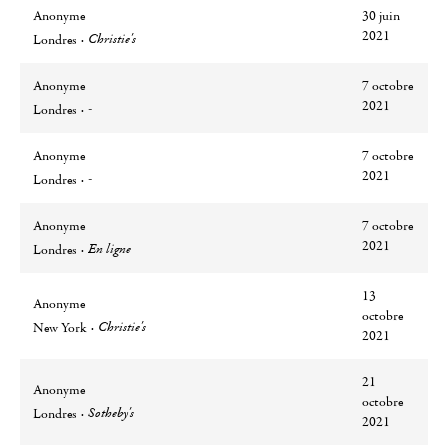
Anonyme
30 juin
Ville
Lieu
2021
Christie's
Londres
Anonyme
7 octobre
Ville
Lieu
2021
-
Londres
Anonyme
7 octobre
Ville
Lieu
2021
-
Londres
Anonyme
7 octobre
Ville
Lieu
2021
En ligne
Londres
13
Anonyme
octobre
Ville
Lieu
Christie's
New York
2021
21
Anonyme
octobre
Ville
Lieu
Sotheby's
Londres
2021