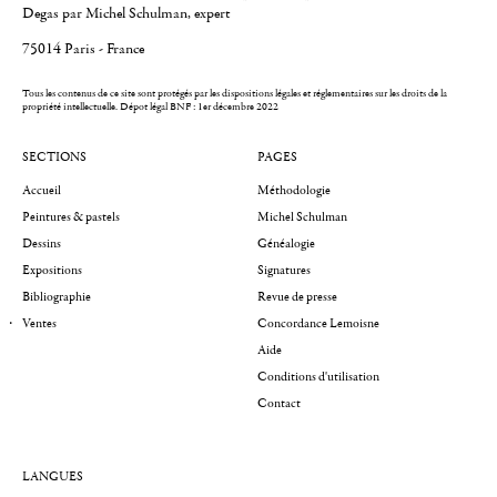
Degas par Michel Schulman, expert
75014 Paris - France
Tous les contenus de ce site sont protégés par les dispositions légales et réglementaires sur les droits de la
propriété intellectuelle.
Dépot légal BNF : 1er décembre 2022
SECTIONS
PAGES
Accueil
Méthodologie
Peintures & pastels
Michel Schulman
Dessins
Généalogie
Expositions
Signatures
Bibliographie
Revue de presse
Ventes
Concordance Lemoisne
Aide
Conditions d'utilisation
Contact
LANGUES