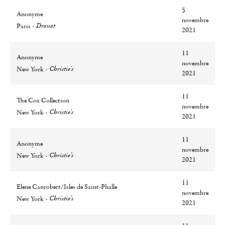
5
Anonyme
novembre
Ville
Lieu
Drouot
Paris
2021
11
Anonyme
novembre
Ville
Lieu
Christie's
New York
2021
11
The Cox Collection
novembre
Ville
Lieu
Christie's
New York
2021
11
Anonyme
novembre
Ville
Lieu
Christie's
New York
2021
11
Elene Canrobert/Isles de Saint-Phalle
novembre
Ville
Lieu
Christie's
New York
2021