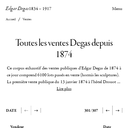
Edgar Degas
1834
–
1917
Menu
Accueil
Ventes
Toutes les ventes Degas depuis
1874
Ce corpus exhaustif des ventes publiques d'Edgar Degas de 1874 à
ce jour comprend 6100 lots passés en vente (hormis les sculptures).
La première vente publique du 13 janvier 1874 à l'hôtel Drouot de
La tribune des courses à Longchamp
Lire plus
qui prendra plus tard le nom de
Faux départ
.
De nombreux enseignements peuvent d'ores et déjà en être tirés :
quota entre peintures, pastels et dessins, marché de Degas selon les
DATE
301/307
époques et les pays, constitution des grandes collections publiques
et privées. C'est principalement entre Paris, Londres et New York
Vendeur
Date