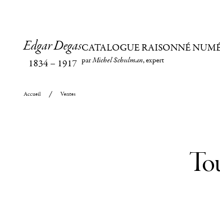
Edgar Degas
CATALOGUE RAISONNÉ NUM
par
Michel Schulman
, expert
1834
–
1917
Accueil
Ventes
Tou