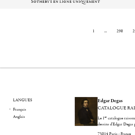
Sotheby's en ligne uniquement
1
...
298
2
LANGUES
Edgar Degas
CATALOGUE RA
Français
Anglais
er
Le 1
catalogue raisonn
dessins d'Edgar Degas 
75014 Paris - France