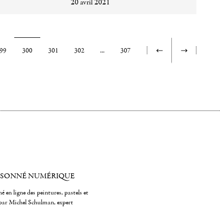
20 avril 2021
99
300
301
302
...
307
ISONNÉ NUMÉRIQUE
é en ligne des peintures, pastels et
par Michel Schulman, expert