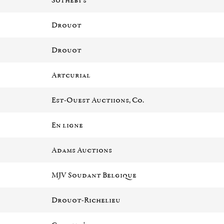
Sotheby's
Drouot
Drouot
Artcurial
Est-Ouest Auctiions, Co.
En ligne
Adams Auctions
MJV Soudant Belgique
Drouot-Richelieu