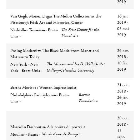
2019
Van Gogh, Monet, Degas.The Mellon Collection at the
16 jan.
Pittsburgh Frick Art and Historical Center
2019 -
Ville
Lieu
05 mai
The Frist Center for the
Nashville - Tennessee - Etats-
2019
Visual Art
Unis
Posing Modernity. The Black Model from Manet and
24 oct.
Matisse to Today
2018 -
Ville
Lieu
10 fév.
The Miriam and Ira D. Wallach Art
New York - New
2019
Gallery-Columbia University
York - Etats-Unis
21 oct.
Berthe Morisot : Woman Impressionist
2018 -
Ville
Lieu
Barnes
Philadelphie - Pennsylvanie - Etats-
24 jan.
Foundation
Unis
2019
20 oct.
2018 -
Marcellin Desboutin. A la pointe du portrait
15
Ville
Lieu
Musée Anne-de-Beaujeu
Moulins - France
sept.