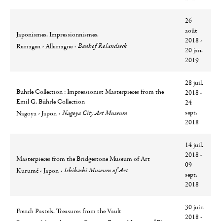
26
août
Japonismes. Impressionnismes.
2018 -
Ville
Lieu
Banhof Rolandseck
Remagen - Allemagne
20 jan.
2019
28 juil.
Bührle Collection : Impressionist Masterpieces from the
2018 -
Emil G. Bührle Collection
24
Ville
Lieu
sept.
Nagoya City Art Museum
Nagoya - Japon
2018
14 juil.
2018 -
Masterpieces from the Bridgestone Museum of Art
09
Ville
Lieu
Ishibashi Museum of Art
Kurumé - Japon
sept.
2018
30 juin
French Pastels. Treasures from the Vault
2018 -
Ville
Lieu