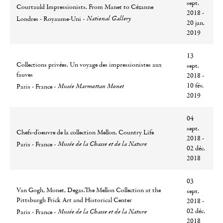
sept.
Courtauld Impressionists. From Manet to Cézanne
2018 -
Ville
Lieu
National Gallery
Londres - Royaume-Uni
20 jan.
2019
13
Collections privées. Un voyage des impressionistes aux
sept.
fauves
2018 -
Ville
Lieu
10 fév.
Musée Marmottan Monet
Paris - France
2019
04
sept.
Chefs-d'oeuvre de la collection Mellon. Country Life
2018 -
Ville
Lieu
Musée de la Chasse et de la Nature
Paris - France
02 déc.
2018
03
Van Gogh, Monet, Degas.The Mellon Collection at the
sept.
Pittsburgh Frick Art and Historical Center
2018 -
Ville
Lieu
02 déc.
Musée de la Chasse et de la Nature
Paris - France
2018