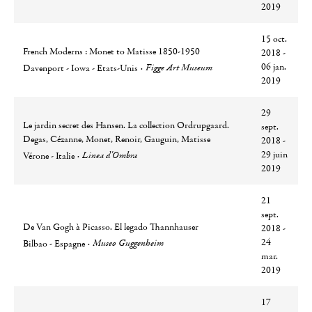
2019
15 oct.
French Moderns : Monet to Matisse 1850-1950
2018 -
Ville
Lieu
06 jan.
Figge Art Museum
Davenport - Iowa - Etats-Unis
2019
29
Le jardin secret des Hansen. La collection Ordrupgaard.
sept.
Degas, Cézanne, Monet, Renoir, Gauguin, Matisse
2018 -
Ville
Lieu
29 juin
Linea d'Ombra
Vérone - Italie
2019
21
sept.
De Van Gogh à Picasso. El legado Thannhauser
2018 -
Ville
Lieu
24
Museo Guggenheim
Bilbao - Espagne
mar.
2019
17