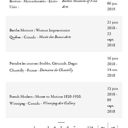
Boston Museum of Fine
Boston - Massachusetts - Etats-
06 jan.
Arts
Unis
2019
21 juin
2018 -
Berthe Morisot : Woman Impressionist
23
Ville
Lieu
Musée des Beaux-Arts
Québec - Canada
sept.
2018
16 juin
Peindre les courses: Stubbs, Géricault, Degas
2018 -
Ville
Lieu
14 oct.
Domaine de Chantilly
Chantilly - France
2018
15 juin
2018 -
French Modern : Monet to Matisse 1850-1950.
09
Ville
Lieu
Winnipeg Art Gallery
Winnipeg - Canada
sept.
2018
1
...
3
4
5
6
7
...
114