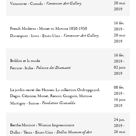
Ville
Lieu
20 mai
Vancouver Art Gallery
Vancouver - Canada
2019
16 fév.
French Moderns : Monet to Matisse 1850-1950
2019 -
Ville
Lieu
20 mai
Vancouver Art Gallery
Davenport - Iowa - Etats-Unis
2019
16 fév.
Boldini et la mode
2019 -
Ville
Lieu
02 juin
Palazzo dei Diamanti
Ferrare - Italie
2019
08 fév.
Le jardin secret des Hansen. La collection Ordrupgaard.
2019 -
Degas, Cézanne, Monet, Renoir, Gauguin, Matisse
16 juin
Ville
Lieu
Fondation Gianadda
Martigny - Suisse
2019
24 jan.
Berthe Morisot : Woman Impressionist
2019 -
Ville
Lieu
26 mai
Dallas Museum of Art
Dallas - Texas - Etats-Unis