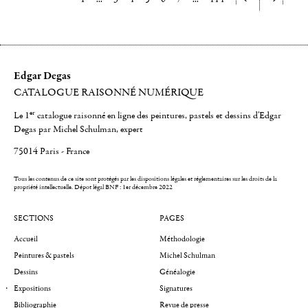
Edgar Degas
CATALOGUE RAISONNÉ NUMÉRIQUE
er
Le 1
catalogue raisonné en ligne des peintures, pastels et dessins d'Edgar
Degas par Michel Schulman, expert
75014 Paris - France
Tous les contenus de ce site sont protégés par les dispositions légales et réglementaires sur les droits de la
propriété intellectuelle.
Dépot légal BNF : 1er décembre 2022
SECTIONS
PAGES
Accueil
Méthodologie
Peintures & pastels
Michel Schulman
Dessins
Généalogie
Expositions
Signatures
Bibliographie
Revue de presse