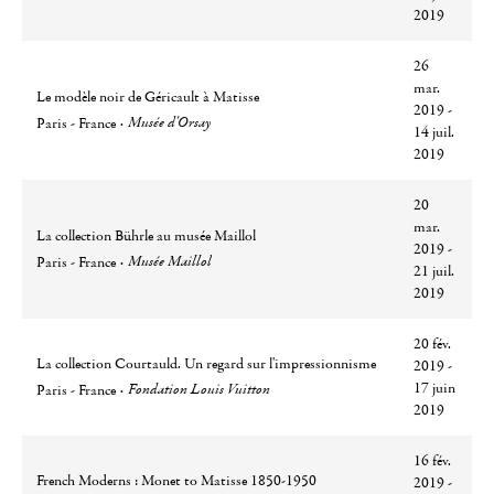
2019
26
mar.
Le modèle noir de Géricault à Matisse
2019 -
Ville
Lieu
Musée d'Orsay
Paris - France
14 juil.
2019
20
mar.
La collection Bührle au musée Maillol
2019 -
Ville
Lieu
Musée Maillol
Paris - France
21 juil.
2019
20 fév.
La collection Courtauld. Un regard sur l'impressionnisme
2019 -
Ville
Lieu
17 juin
Fondation Louis Vuitton
Paris - France
2019
16 fév.
French Moderns : Monet to Matisse 1850-1950
2019 -