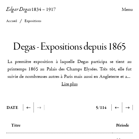
Edgar Degas
1834
–
1917
Menu
Accueil
Expositions
Degas - Expositions depuis 1865
La première exposition à laquelle Degas participa se tient au
printemps 1865 au Palais des Champs Elysées. Très tôt, elle fut
suivie de nombreuses autres à Paris mais aussi en Angleterre et aux
Etats-Unis. A ses débuts, Degas est associé à des expositions de
Lire plus
groupe et très vite on le retrouve à Londres, Glasgow, New York,
Bruxelles et même Moscou. La première exposition qui lui fut
exclusivement consacrée se tint à Paris à la galerie Georges Petit au
DATE
5/114
printemps 1924. Y furent exposées 335 œuvres dont 73 peintures
et 251 pastels et dessins, montrant ainsi Degas dans sa diversité et ses
Titre
Période
techniques Vinrent ensuite des expositions thématiques : Degas et
les maisons closes sous le titre
« Degas, Toulouse-Lautrec, Picasso :