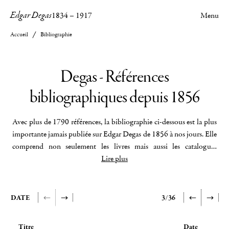
Edgar Degas
1834
–
1917
Menu
Accueil
Bibliographie
Degas - Références
bibliographiques depuis 1856
Avec plus de 1790 références, la bibliographie ci-dessous est la plus
importante jamais publiée sur Edgar Degas de 1856 à nos jours. Elle
comprend non seulement les livres mais aussi les catalogues
d'expositions, les articles de presse, les bulletins et diverses autres
Lire plus
publications sur des événements tels que colloques, conférences et
séminaires. Le moteur de recherches permet de faire de nombreux
croisements par noms, dates, titres, éditeurs et lieux de publication.
DATE
3/36
Cette bibliographie est régulièrement mise à jour.
Titre
Date