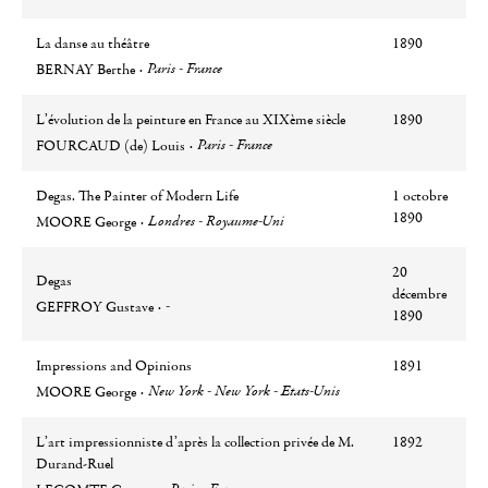
La danse au théâtre
1890
Auteur
Ville
Paris - France
BERNAY Berthe
L’évolution de la peinture en France au XIXème siècle
1890
Auteur
Ville
Paris - France
FOURCAUD (de) Louis
Degas. The Painter of Modern Life
1 octobre
Auteur
Ville
1890
Londres - Royaume-Uni
MOORE George
20
Degas
décembre
Auteur
Ville
-
GEFFROY Gustave
1890
Impressions and Opinions
1891
Auteur
Ville
New York - New York - Etats-Unis
MOORE George
L’art impressionniste d’après la collection privée de M.
1892
Durand-Ruel
Auteur
Ville