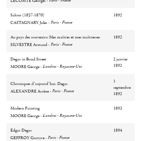
Paris - France
LECOMTE Georges
Salons (1857-1870)
1892
Auteur
Ville
Paris - France
CASTAGNARY Jules
Au pays des souvenirs: Mes maîtres et mes maîtresses
1892
Auteur
Ville
Paris - France
SILVESTRE Armand
Degas in Bond Street
2 janvier
Auteur
Ville
1892
Londres - Royaume-Uni
MOORE George
1
Chroniques d’aujourd’hui. Degas
septembre
Auteur
Ville
Paris - France
ALEXANDRE Arsène
1892
Modern Painting
1893
Auteur
Ville
Londres - Royaume-Uni
MOORE George
Edgar Degas
1894
Auteur
Ville
Paris - France
GEFFROY Gustave