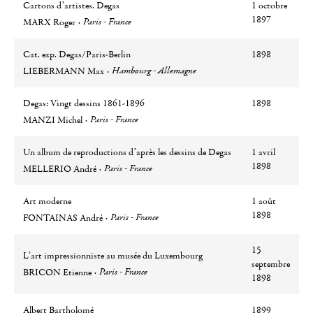
Cartons d’artistes. Degas
1 octobre
Auteur
Ville
1897
Paris - France
MARX Roger
Cat. exp. Degas/Paris-Berlin
1898
Auteur
Ville
Hambourg - Allemagne
LIEBERMANN Max
Degas: Vingt dessins 1861-1896
1898
Auteur
Ville
Paris - France
MANZI Michel
Un album de reproductions d’après les dessins de Degas
1 avril
Auteur
Ville
1898
Paris - France
MELLERIO André
Art moderne
1 août
Auteur
Ville
1898
Paris - France
FONTAINAS André
15
L’art impressionniste au musée du Luxembourg
septembre
Auteur
Ville
Paris - France
BRICON Etienne
1898
Albert Bartholomé
1899