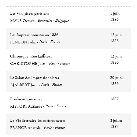
Les Vingtistes parisiens
1 juin
Auteur
Ville
1886
Bruxelles - Belgique
MAUS Octave
Les Impressionnistes en 1886
13 juin
Auteur
Ville
1886
Paris - France
FENEON Félix
Chronique: Rue Laffitte 1
13 juin
Auteur
Ville
1886
Paris - France
CHRISTOPHE Jules
Le Salon des Impressionnistes
20 juin
Auteur
Ville
1886
Paris - France
AJALBERT Jean
Etudes et souvenirs
1887
Auteur
Ville
Paris - France
RISTORI Adélaïde
La Vie littéraire: les cafés-concerts
3 juillet
Auteur
Ville
1887
Paris - France
FRANCE Anatole