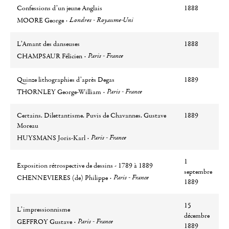
Confessions d’un jeune Anglais
1888
Auteur
Ville
Londres - Royaume-Uni
MOORE George
L’Amant des danseuses
1888
Auteur
Ville
Paris - France
CHAMPSAUR Félicien
Quinze lithographies d’après Degas
1889
Auteur
Ville
Paris - France
THORNLEY George-William
Certains. Dilettantisme. Puvis de Chavannes. Gustave
1889
Moreau
Auteur
Ville
Paris - France
HUYSMANS Joris-Karl
1
Exposition rétrospective de dessins - 1789 à 1889
septembre
Auteur
Ville
Paris - France
CHENNEVIERES (de) Philippe
1889
15
L’impressionnisme
décembre
Auteur
Ville
Paris - France
GEFFROY Gustave
1889