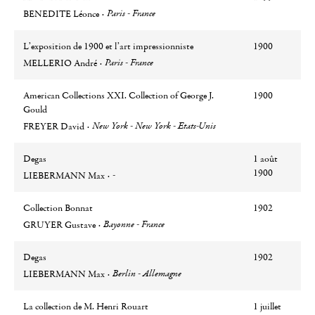
Auteur
Ville
Paris - France
BENEDITE Léonce
L’exposition de 1900 et l’art impressionniste
1900
Auteur
Ville
Paris - France
MELLERIO André
American Collections XXI. Collection of George J.
1900
Gould
Auteur
Ville
New York - New York - Etats-Unis
FREYER David
Degas
1 août
Auteur
Ville
1900
-
LIEBERMANN Max
Collection Bonnat
1902
Auteur
Ville
Bayonne - France
GRUYER Gustave
Degas
1902
Auteur
Ville
Berlin - Allemagne
LIEBERMANN Max
La collection de M. Henri Rouart
1 juillet