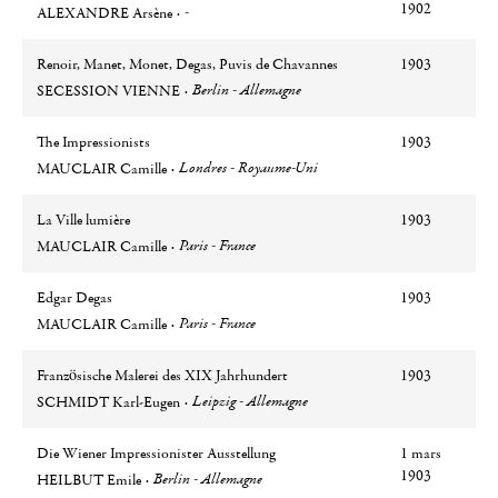
Auteur
Ville
1902
-
ALEXANDRE Arsène
Renoir, Manet, Monet, Degas, Puvis de Chavannes
1903
Auteur
Ville
Berlin - Allemagne
SECESSION VIENNE
The Impressionists
1903
Auteur
Ville
Londres - Royaume-Uni
MAUCLAIR Camille
La Ville lumière
1903
Auteur
Ville
Paris - France
MAUCLAIR Camille
Edgar Degas
1903
Auteur
Ville
Paris - France
MAUCLAIR Camille
Französische Malerei des XIX Jahrhundert
1903
Auteur
Ville
Leipzig - Allemagne
SCHMIDT Karl-Eugen
Die Wiener Impressionister Ausstellung
1 mars
Auteur
Ville
1903
Berlin - Allemagne
HEILBUT Emile