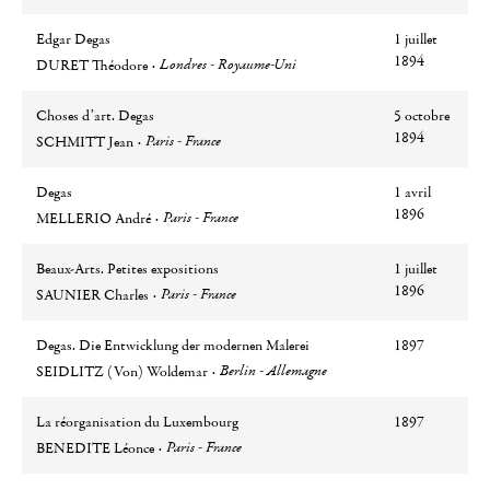
Edgar Degas
1 juillet
Auteur
Ville
1894
Londres - Royaume-Uni
DURET Théodore
Choses d’art. Degas
5 octobre
Auteur
Ville
1894
Paris - France
SCHMITT Jean
Degas
1 avril
Auteur
Ville
1896
Paris - France
MELLERIO André
Beaux-Arts. Petites expositions
1 juillet
Auteur
Ville
1896
Paris - France
SAUNIER Charles
Degas. Die Entwicklung der modernen Malerei
1897
Auteur
Ville
Berlin - Allemagne
SEIDLITZ (Von) Woldemar
La réorganisation du Luxembourg
1897
Auteur
Ville
Paris - France
BENEDITE Léonce