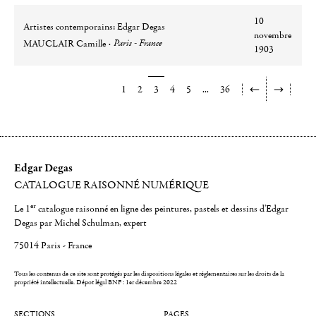
10
Artistes contemporains: Edgar Degas
novembre
Auteur
Ville
Paris - France
MAUCLAIR Camille
1903
1
2
3
4
5
...
36
Edgar Degas
CATALOGUE RAISONNÉ NUMÉRIQUE
er
Le 1
catalogue raisonné en ligne des peintures, pastels et dessins d'Edgar
Degas par Michel Schulman, expert
75014 Paris - France
Tous les contenus de ce site sont protégés par les dispositions légales et réglementaires sur les droits de la
propriété intellectuelle.
Dépot légal BNF : 1er décembre 2022
SECTIONS
PAGES